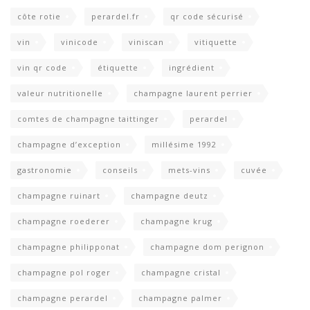
côte rotie
perardel.fr
qr code sécurisé
vin
vinicode
viniscan
vitiquette
vin qr code
étiquette
ingrédient
valeur nutritionelle
champagne laurent perrier
comtes de champagne taittinger
perardel
champagne d’exception
millésime 1992
gastronomie
conseils
mets-vins
cuvée
champagne ruinart
champagne deutz
champagne roederer
champagne krug
champagne philipponat
champagne dom perignon
champagne pol roger
champagne cristal
champagne perardel
champagne palmer