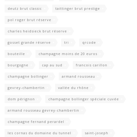
deutz brut classic
taittinger brut prestige
pol roger brut réserve
charles heidsieck brut réserve
gosset grande réserve
tri
qrcode
bouteille
champagne moins de 20 euros
bourgogne
cap au sud
francois carillon
champagne bollinger
armand rousseau
gevrey-chambertin
vallée du rhône
dom pérignon
champagne bollinger spéciale cuvée
armand rousseau gevrey-chambertin
champagne fernand perardel
les cornas du domaine du tunnel
saint-joseph